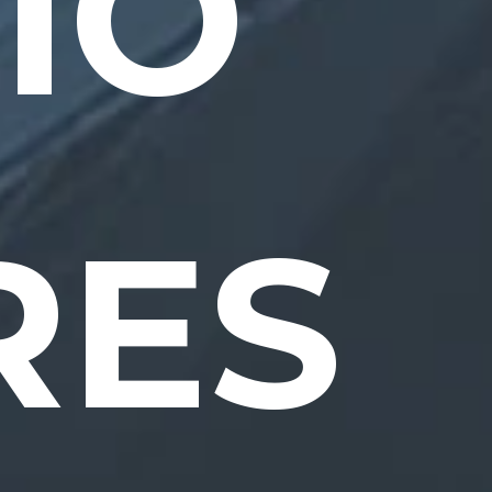
IO
RES