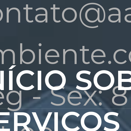
ontato@a
mbiente.c
NÍCIO
SO
g - Sex: 
ERVIÇOS