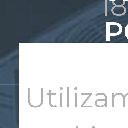
1
P
P
Utiliza
C