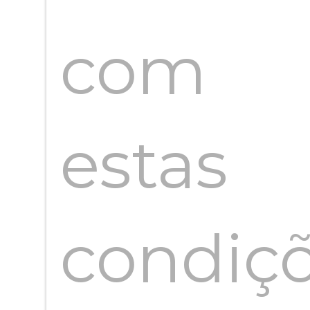
com
estas
condiçõ