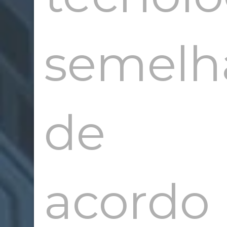
E
semelh
BA
de
acordo