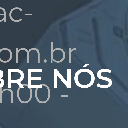
ac-
om.br
BRE NÓS
8h00 -