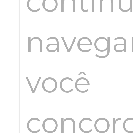
continu
navega
você
concor