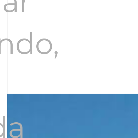
ar
ndo,
da