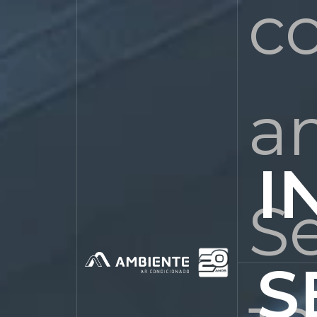
c
a
I
Se
S