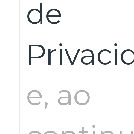
de
Edi
Privaci
Ba
e, ao