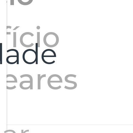
fício
dade
leares