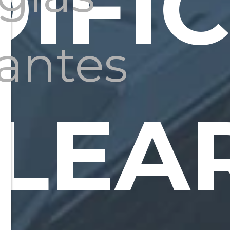
DIFÍC
antes
LEA