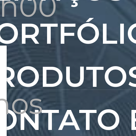
8h00
ORTFÓLI
RODUTO
mos
ONTATO