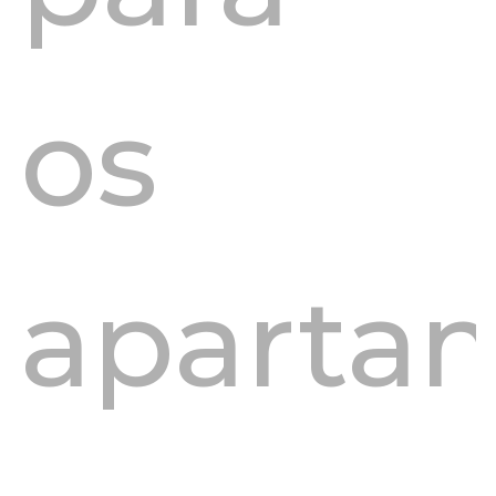
os
aparta