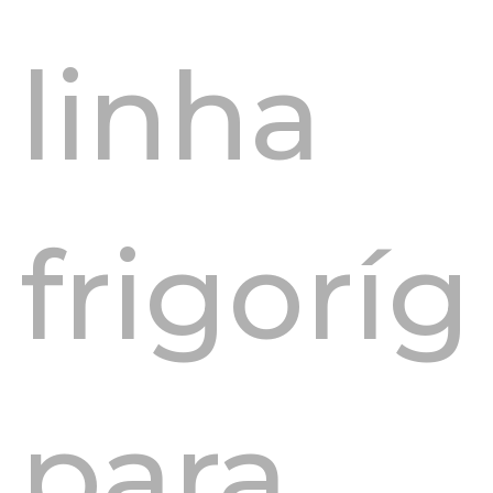
linha
frigorí
para