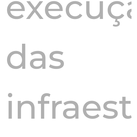
execuç
das
infraes