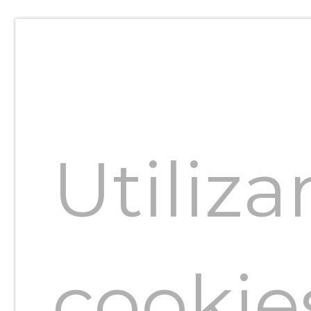
de
Curitib
Utiliz
é mais
cookie