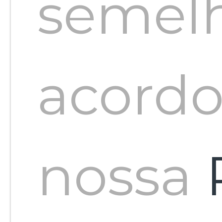
que
semel
recebe
acordo
materia
nossa