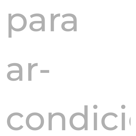
para
ar-
condic