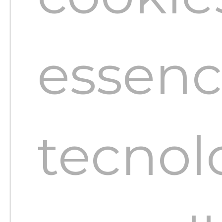
uma
essenc
obra
tecnol