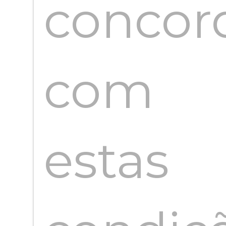
concor
com
estas