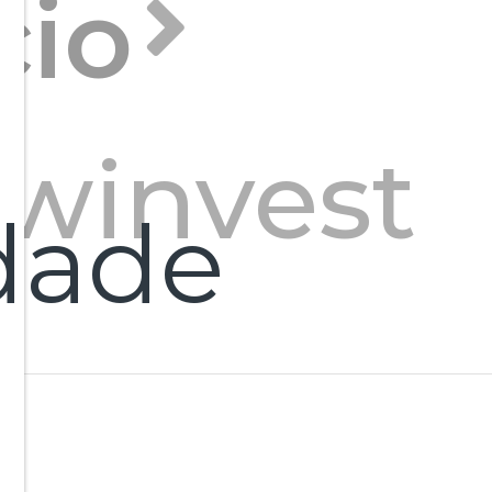
cio
owinvest
dade