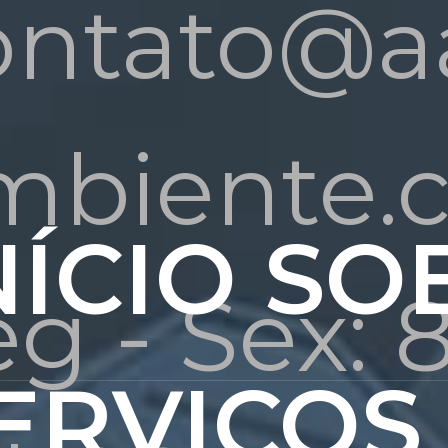
ontato@a
mbiente.
NÍCIO
SO
g - Sex: 
ERVIÇOS