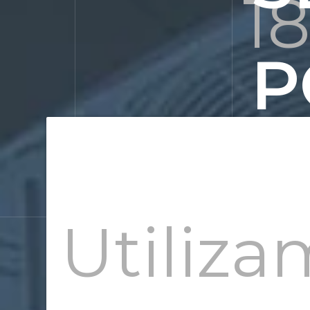
1
P
P
Utiliz
C