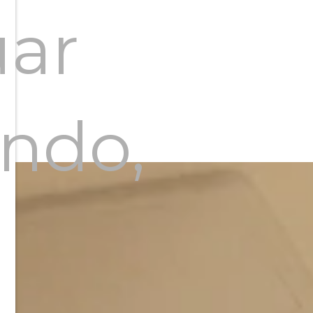
uar
ndo,