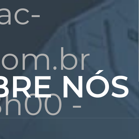
ac-
com.br
BRE NÓS
8h00 -