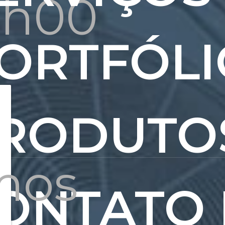
8h00
ORTFÓLI
RODUTO
amos
ONTATO