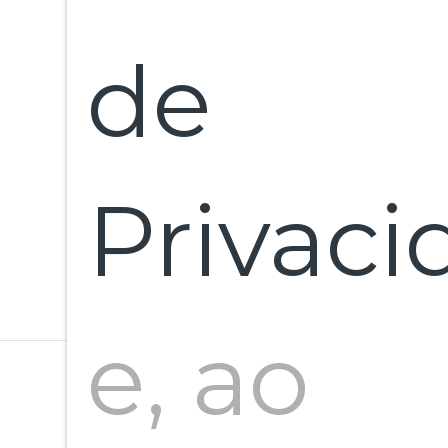
Iní
de
Fl
Privaci
e, ao