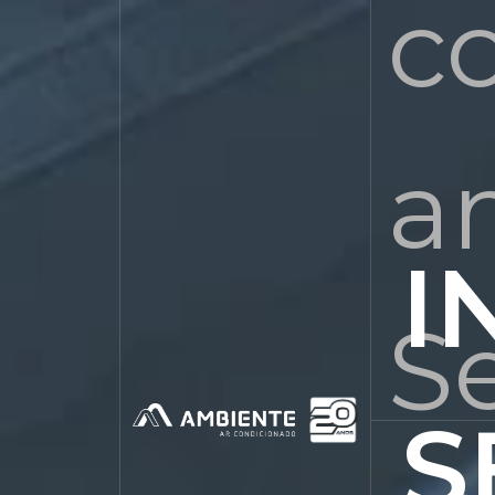
c
a
I
Se
S