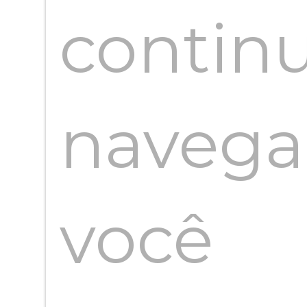
contin
navega
você