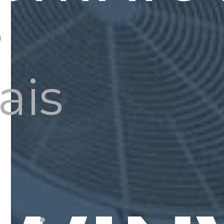
s
ais