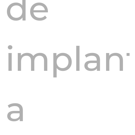
de
implan
a