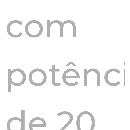
com
potênc
de 20