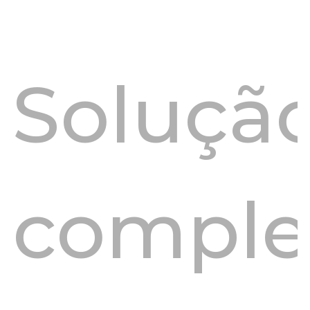
Soluçã
comple