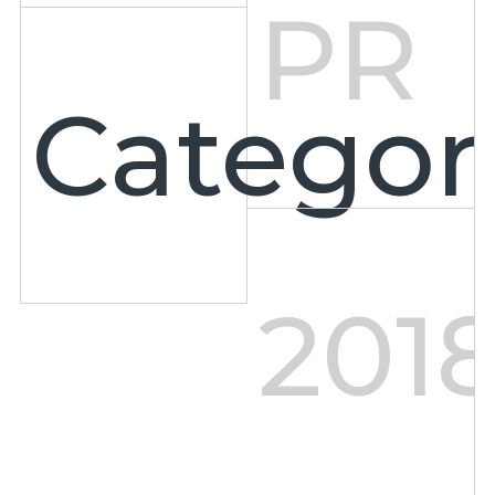
PR
Categori
201